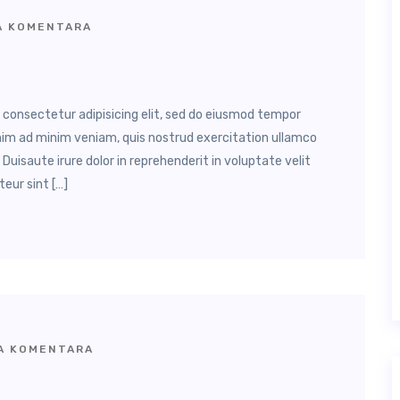
 KOMENTARA
, consectetur adipisicing elit, sed do eiusmod tempor
enim ad minim veniam, quis nostrud exercitation ullamco
Duisaute irure dolor in reprehenderit in voluptate velit
teur sint […]
 KOMENTARA