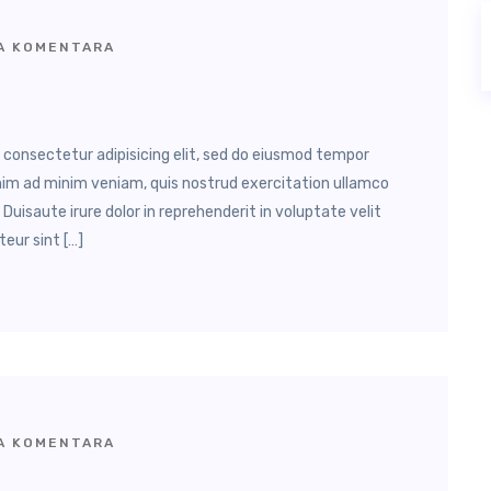
 KOMENTARA
, consectetur adipisicing elit, sed do eiusmod tempor
enim ad minim veniam, quis nostrud exercitation ullamco
Duisaute irure dolor in reprehenderit in voluptate velit
teur sint […]
 KOMENTARA