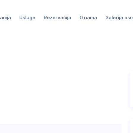
acija
Usluge
Rezervacija
O nama
Galerija os