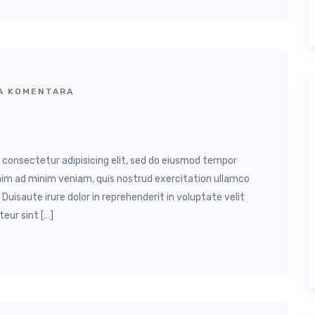
 KOMENTARA
, consectetur adipisicing elit, sed do eiusmod tempor
enim ad minim veniam, quis nostrud exercitation ullamco
Duisaute irure dolor in reprehenderit in voluptate velit
teur sint […]