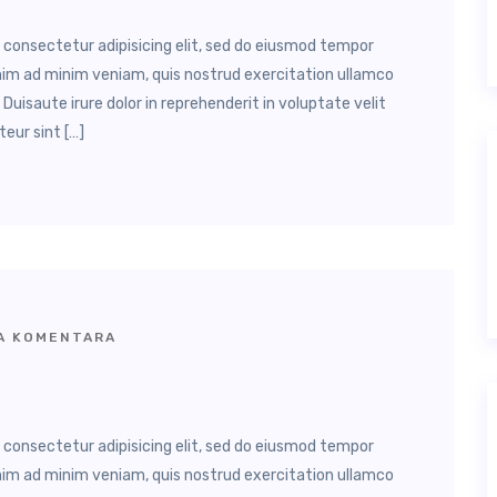
, consectetur adipisicing elit, sed do eiusmod tempor
enim ad minim veniam, quis nostrud exercitation ullamco
Duisaute irure dolor in reprehenderit in voluptate velit
teur sint […]
 KOMENTARA
, consectetur adipisicing elit, sed do eiusmod tempor
enim ad minim veniam, quis nostrud exercitation ullamco