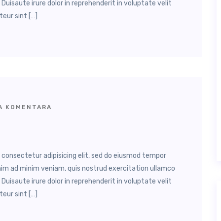
Duisaute irure dolor in reprehenderit in voluptate velit
teur sint […]
 KOMENTARA
, consectetur adipisicing elit, sed do eiusmod tempor
enim ad minim veniam, quis nostrud exercitation ullamco
Duisaute irure dolor in reprehenderit in voluptate velit
teur sint […]