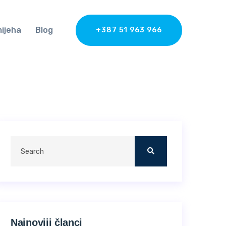
mijeha
Blog
+387 51 963 966
Najnoviji članci