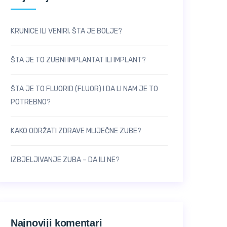
KRUNICE ILI VENIRI. ŠTA JE BOLJE?
ŠTA JE TO ZUBNI IMPLANTAT ILI IMPLANT?
ŠTA JE TO FLUORID (FLUOR) I DA LI NAM JE TO
POTREBNO?
KAKO ODRŽATI ZDRAVE MLIJEČNE ZUBE?
IZBJELJIVANJE ZUBA – DA ILI NE?
Najnoviji komentari