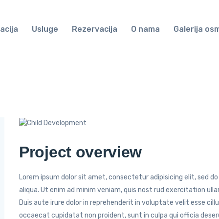
acija
Usluge
Rezervacija
O nama
Galerija os
Project overview
Lorem ipsum dolor sit amet, consectetur adipisicing elit, sed 
aliqua. Ut enim ad minim veniam, quis nost rud exercitation ull
Duis aute irure dolor in reprehenderit in voluptate velit esse cil
occaecat cupidatat non proident, sunt in culpa qui officia deser