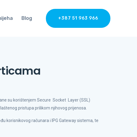
mijeha
Blog
+387 51 963 966
articama
urane su korištenjem Secure Socket Layer (SSL)
laštenog pristupa prilikom njihovog prijenosa.
u korisnikovog računara i IPG Gateway sistema, te