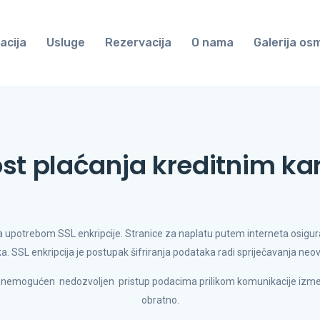
acija
Usluge
Rezervacija
O nama
Galerija os
st plaćanja kreditnim k
na upotrebom SSL enkripcije. Stranice za naplatu putem interneta osig
 SSL enkripcija je postupak šifriranja podataka radi spriječavanja neov
 onemogućen nedozvoljen pristup podacima prilikom komunikacije izmeđ
obratno.