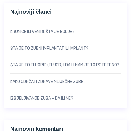
Najnoviji članci
KRUNICE ILI VENIRI. ŠTA JE BOLJE?
ŠTA JE TO ZUBNI IMPLANTAT ILI IMPLANT?
ŠTA JE TO FLUORID (FLUOR) I DA LI NAM JE TO POTREBNO?
KAKO ODRŽATI ZDRAVE MLIJEČNE ZUBE?
IZBJELJIVANJE ZUBA – DA ILI NE?
Najnoviji komentari